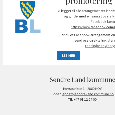
promotering 
Vi legger til alle arrangementer inn
og gir dermed en samlet oversikt
Facebook-konto
https://www.facebook.com/
Har du et Facebook-arrangement du
send oss direkte link til 
redaksjonen@bolys
LES MER
Søndre Land kommun
Hovsbakken 1
,
2860
HOV
E-post:
epost@sondre-land.kommune.no
Tlf:
+47 61 12 64 00