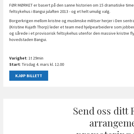
FØR MØRKET er basert på den sanne historien om 15 dramatiske time
feltsykehus i Bangui julaften 2013 - og et helt umulig valg.
Borgerkrigen mellom kristne og muslimske militser herjer i Den sentra
(Kristine Kujath Thorp) leder et team med hjelpearbeidere som jobbe
og sårede i et provisorisk feltsykehus utenfor den massive kristne fly
hovedstaden Bangui.
Varighet
: 1t 29min
Start
: Tirsdag 4. mars kl. 12.00
KJØP BILLETT
Send oss ditt
arrangeme