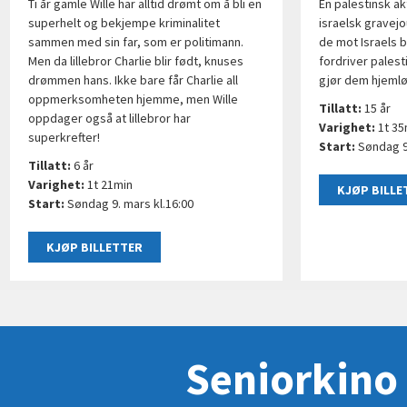
Ti år gamle Wille har alltid drømt om å bli en
En palestinsk ak
superhelt og bekjempe kriminalitet
israelsk gravej
sammen med sin far, som er politimann.
de mot Israels 
Men da lillebror Charlie blir født, knuses
fordriver pales
drømmen hans. Ikke bare får Charlie all
gjør dem hjemlø
oppmerksomheten hjemme, men Wille
Tillatt:
15 år
oppdager også at lillebror har
Varighet:
1t 35
superkrefter!
Start:
Søndag 9.
Tillatt:
6
år
Varighet:
1t 21min
KJØP BILLE
Start:
Søndag 9. mars kl.16:00
KJØP BILLETTER
Seniorkino