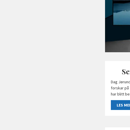
Se
Dag Jørund
forskar på 
har blitt be
LES ME