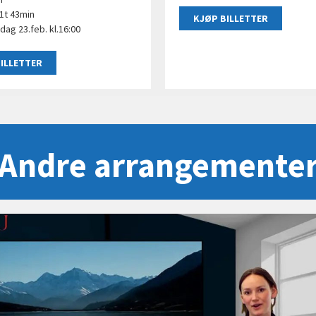
1t 43min
KJØP BILLETTER
ag 23.feb. kl.16:00
ILLETTER
Andre arrangemente