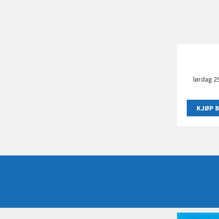
lørdag 2
KJØP B