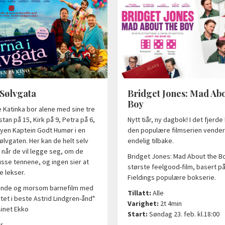
 Sølvgata
Bridget Jones: Mad Abo
Boy
e Katinka bor alene med sine tre
stan på 15, Kirk på 9, Petra på 6,
Nytt tiår, ny dagbok! I det fjerde 
en Kaptein Godt Humør i en
den populære filmserien vender
 Sølvgaten. Her kan de helt selv
endelig tilbake.
år de vil legge seg, om de
Bridget Jones: Mad About the Bo
usse tennene, og ingen sier at
største feelgood-film, basert p
e lekser.
Fieldings populære bokserie.
ende og morsom barnefilm med
Tillatt:
Alle
tet i beste Astrid Lindgren-ånd"
Varighet:
2t 4min
inet Ekko
Start:
Søndag 23. feb. kl.18:00
r