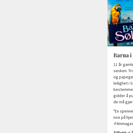
Barna i
11 år gaml
søsken: Tri
og papegøy
leilighet i
bestemme n
gidder å p
de må gjør
"En spenn
noe på hjer
-Filmmagas
Tillatt:
6
å