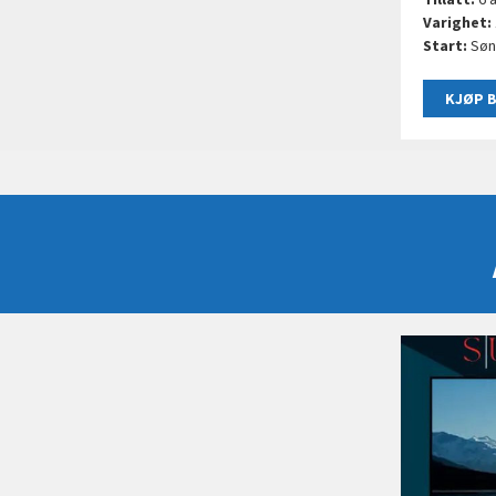
Varighet:
Start:
Sønd
KJØP B