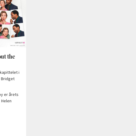
ut the
kapittelet i
 Bridget
y er årets
å Helen