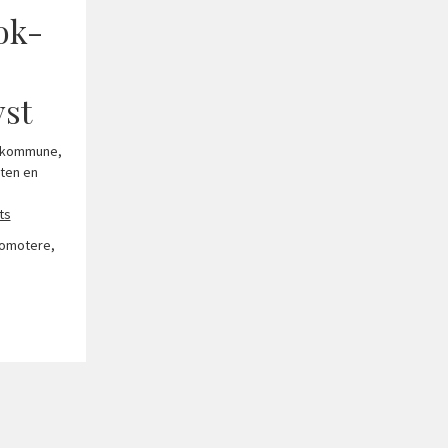
ok-
yst
nd kommune,
uten en
ts
romotere,