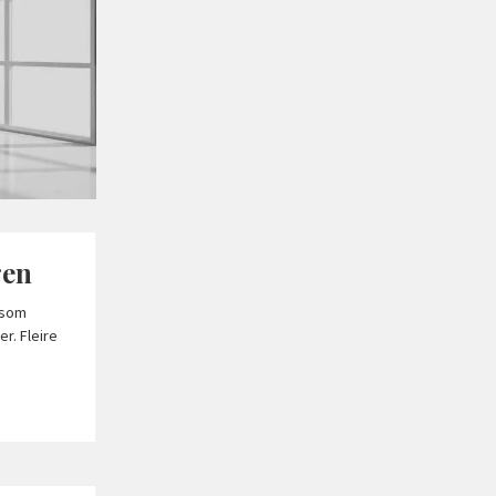
gen
 som
r. Fleire