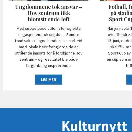
Ungdommene tok ansvar –
Fotball, f
Hov sentrum fikk
på stadi
blomstrende løft
Sport Cu
Med søppelposer, blomster og ekte
Når juni-sola 
engasjement tok ungdom i Søndre
over Søndre L
Land saken i egne hender. I samarbeid
15. juni, er d
med lokale bedrifter gjorde de en
skal få kjør
strålende innsats for å forskjønne Hov
Sport Cup av 
sentrum – og resultatet ble både
en cup som er
fargerikt og inspirerende.
fot
LES MER
Kulturnytt