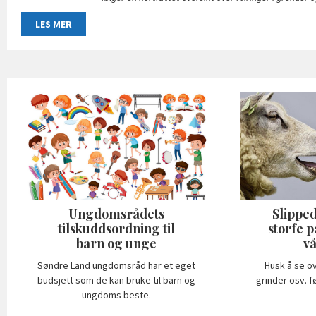
LES MER
Ungdomsrådets
Slipped
tilskuddsordning til
storfe 
barn og unge
vå
Søndre Land ungdomsråd har et eget
Husk å se ov
budsjett som de kan bruke til barn og
grinder osv. f
ungdoms beste.