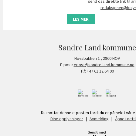
send oss direkte link til 
redaksjonen@bolys
LES MER
Søndre Land kommune
Hovsbakken 1
,
2860
HOV
E-post:
epost@sondre-land.kommune.no
Tlf:
+47 61 12 64 00
Du mottar denne e-posten fordi du er påmeldt vår e-
Dine opplysninger
|
Avmelding
|
Åpne i nett